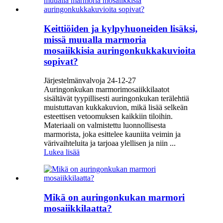
Keittiöiden ja kylpyhuoneiden lisäksi,
missä muualla marmoria
mosaiikkisia auringonkukkakuvioita
sopivat?
Järjestelmänvalvoja 24-12-27
Auringonkukan marmorimosaiikkilaatot
sisältävät tyypillisesti auringonkukan terälehtiä
muistuttavan kukkakuvion, mikä lisää selkeän
esteettisen vetoomuksen kaikkiin tiloihin.
Materiaali on valmistettu luonnollisesta
marmorista, joka esittelee kauniita veimin ja
värivaihteluita ja tarjoaa ylellisen ja niin ...
Lukea lisää
Mikä on auringonkukan marmori
mosaiikkilaatta?