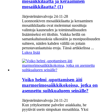
mosaiikkilaatta ja keraaminen
mosaiikkilaatta? (1)
Järjestelmänvalvoja 24-11-28
Luonnonkiven mosaiikkilaatta ja keraaminen
mosaiikkilaatta ovat molemmat suosittuja
valintoja kauneuden ja toiminnallisuuden
lisäämiseksi eri tiloihin. Vaikka heillä on
samankaltaisuuksia ulkonäön ja monipuolisuuden
suhteen, näiden kahden välillä on joitain
perustavanlaatuisia eroja. Tässä artikkelissa ...
Lukea lisää
Voiko helmi -upottamisen äiti
marmorimosaiikkikokoissa, jotka on
asennettu suihkualueen seinälle?
Järjestelmänvalvoja 24-11-21
Kun yrityksemme palvelee asiakkaita, he
pyytävät usein simpukan mosaiikkia. Yksi