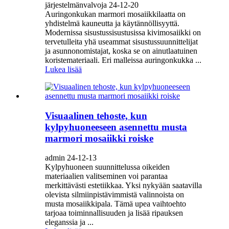
järjestelmänvalvoja 24-12-20
Auringonkukan marmori mosaiikkilaatta on
yhdistelmä kauneutta ja käytännöllisyyttä.
Modernissa sisustussisustusissa kivimosaiikki on
tervetulleita yhä useammat sisustussuunnittelijat
ja asunnonomistajat, koska se on ainutlaatuinen
koristemateriaali. Eri malleissa auringonkukka ...
Lukea lisää
Visuaalinen tehoste, kun
kylpyhuoneeseen asennettu musta
marmori mosaiikki roiske
admin 24-12-13
Kylpyhuoneen suunnittelussa oikeiden
materiaalien valitseminen voi parantaa
merkittävästi estetiikkaa. Yksi nykyään saatavilla
olevista silmiinpistävimmistä valinnoista on
musta mosaiikkipala. Tämä upea vaihtoehto
tarjoaa toiminnallisuuden ja lisää ripauksen
eleganssia ja ...