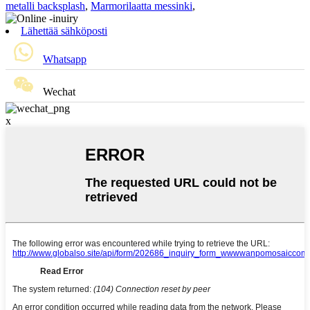
metalli backsplash
,
Marmorilaatta messinki
,
Lähettää sähköposti
Whatsapp
Wechat
x