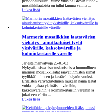
persoonallisuutta. Viime vuosina Brown Stone -
mosaiikkilaatoista on tullut kuuma valinta ...
Lukea lisää
Marmorin mosaiikkien laattavärien
viehätys - ainutlaatuiset tyylit
yksivärille, kaksoisväreille ja
kolminkertaisille väreille
Järjestelmänvalvoja 25-01-03
Nykyaikaisissa sisustuskoristeissa luonnollinen
marmori mosaiikkilaatat saavat ihmisten silmät
tyylikkään ilmeen ja kestävän käytön vuoksi.
Erilaisten väriyhdistelmien mukaan nämä laatat
voidaan jakaa yksittäisiin väreihin,
kaksoisväreihin ja kolminkertaisiin väreihin ja
jokaiseen väriin ...
Lukea lisää