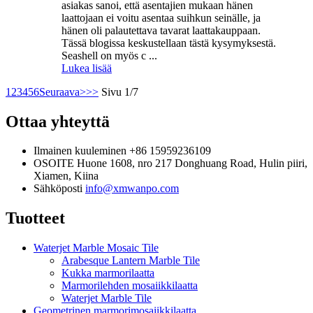
asiakas sanoi, että asentajien mukaan hänen
laattojaan ei voitu asentaa suihkun seinälle, ja
hänen oli palautettava tavarat laattakauppaan.
Tässä blogissa keskustellaan tästä kysymyksestä.
Seashell on myös c ...
Lukea lisää
1
2
3
4
5
6
Seuraava>
>>
Sivu 1/7
Ottaa yhteyttä
Ilmainen kuuleminen
+86 15959236109
OSOITE
Huone 1608, nro 217 Donghuang Road, Hulin piiri,
Xiamen, Kiina
Sähköposti
info@xmwanpo.com
Tuotteet
Waterjet Marble Mosaic Tile
Arabesque Lantern Marble Tile
Kukka marmorilaatta
Marmorilehden mosaiikkilaatta
Waterjet Marble Tile
Geometrinen marmorimosaiikkilaatta