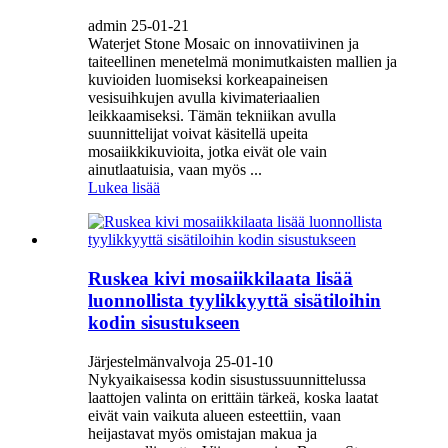
admin 25-01-21
Waterjet Stone Mosaic on innovatiivinen ja
taiteellinen menetelmä monimutkaisten mallien ja
kuvioiden luomiseksi korkeapaineisen
vesisuihkujen avulla kivimateriaalien
leikkaamiseksi. Tämän tekniikan avulla
suunnittelijat voivat käsitellä upeita
mosaiikkikuvioita, jotka eivät ole vain
ainutlaatuisia, vaan myös ...
Lukea lisää
Ruskea kivi mosaiikkilaata lisää
luonnollista tyylikkyyttä sisätiloihin
kodin sisustukseen
Järjestelmänvalvoja 25-01-10
Nykyaikaisessa kodin sisustussuunnittelussa
laattojen valinta on erittäin tärkeä, koska laatat
eivät vain vaikuta alueen esteettiin, vaan
heijastavat myös omistajan makua ja