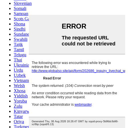
Slovenian
Somali
Samoan
Scots Gaelic
Shona
Sindhi
Sundanese
Swahili
Tajik
Tamil
Telugu
Thai
Ukrainian
Urdu
Uzbek
Vietnamese
Welsh
Xhosa
Yiddish
Yoruba
Zulu
Kinyarwanda
Tatar
Oriya
Turkmen