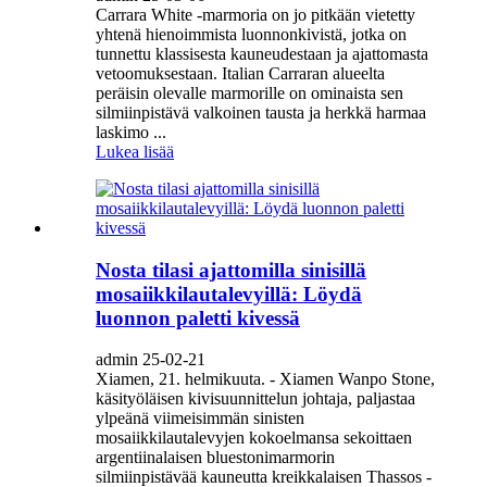
Carrara White -marmoria on jo pitkään vietetty
yhtenä hienoimmista luonnonkivistä, jotka on
tunnettu klassisesta kauneudestaan ​​ja ajattomasta
vetoomuksestaan. Italian Carraran alueelta
peräisin olevalle marmorille on ominaista sen
silmiinpistävä valkoinen tausta ja herkkä harmaa
laskimo ...
Lukea lisää
Nosta tilasi ajattomilla sinisillä
mosaiikkilautalevyillä: Löydä
luonnon paletti kivessä
admin 25-02-21
Xiamen, 21. helmikuuta. - Xiamen Wanpo Stone,
käsityöläisen kivisuunnittelun johtaja, paljastaa
ylpeänä viimeisimmän sinisten
mosaiikkilautalevyjen kokoelmansa sekoittaen
argentiinalaisen bluestonimarmorin
silmiinpistävää kauneutta kreikkalaisen Thassos -