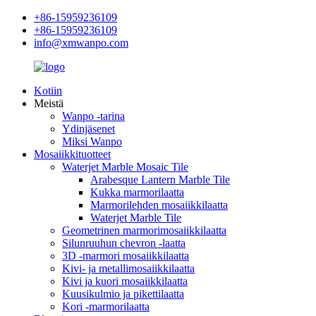
+86-15959236109
+86-15959236109
info@xmwanpo.com
Kotiin
Meistä
Wanpo -tarina
Ydinjäsenet
Miksi Wanpo
Mosaiikkituotteet
Waterjet Marble Mosaic Tile
Arabesque Lantern Marble Tile
Kukka marmorilaatta
Marmorilehden mosaiikkilaatta
Waterjet Marble Tile
Geometrinen marmorimosaiikkilaatta
Silunruuhun chevron -laatta
3D -marmori mosaiikkilaatta
Kivi- ja metallimosaiikkilaatta
Kivi ja kuori mosaiikkilaatta
Kuusikulmio ja pikettilaatta
Kori -marmorilaatta