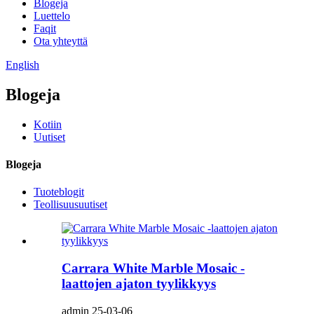
Blogeja
Luettelo
Faqit
Ota yhteyttä
English
Blogeja
Kotiin
Uutiset
Blogeja
Tuoteblogit
Teollisuusuutiset
Carrara White Marble Mosaic -
laattojen ajaton tyylikkyys
admin 25-03-06