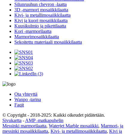
Silunruuhun chevron -laatta
3D -marmori mosaiikkilaatta
Kivi- ja metallimosaiikkilaatta
Kivi ja kuori mosaiikkilaatta
Kuusikulmio ja pikettilaatta
Kori -marmorilaatta
Marmorimosaiikkilaatta
Sekoitettu materiaali mosaiikkilaatta
Ota yhteyttä
Wanpo -tarina
Faqit
© Copyright - 2018-2025: Kaikki oikeudet pidätetään.
Sivukartta
-
AMP -matkapuhelin
Messinki marmorilaatta
,
Waterjet Marble mosaiikki
,
Marmori- ja
messinki mosaiikkilaatta
,
Kivi- ja metallimosaiikkilaatta
,
Kivi ja