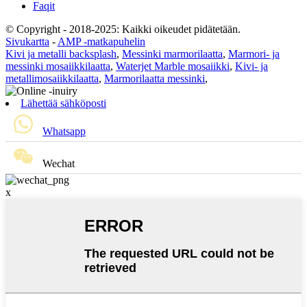
Faqit
© Copyright - 2018-2025: Kaikki oikeudet pidätetään.
Sivukartta
-
AMP -matkapuhelin
Kivi ja metalli backsplash
,
Messinki marmorilaatta
,
Marmori- ja
messinki mosaiikkilaatta
,
Waterjet Marble mosaiikki
,
Kivi- ja
metallimosaiikkilaatta
,
Marmorilaatta messinki
,
Lähettää sähköposti
Whatsapp
Wechat
x