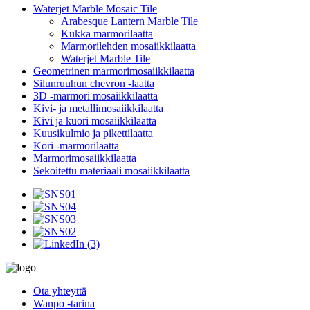
Waterjet Marble Mosaic Tile
Arabesque Lantern Marble Tile
Kukka marmorilaatta
Marmorilehden mosaiikkilaatta
Waterjet Marble Tile
Geometrinen marmorimosaiikkilaatta
Silunruuhun chevron -laatta
3D -marmori mosaiikkilaatta
Kivi- ja metallimosaiikkilaatta
Kivi ja kuori mosaiikkilaatta
Kuusikulmio ja pikettilaatta
Kori -marmorilaatta
Marmorimosaiikkilaatta
Sekoitettu materiaali mosaiikkilaatta
Ota yhteyttä
Wanpo -tarina