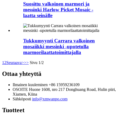
Suosittu valkoinen marmori ja
messinki Harlow Picket Mosaic -
laatta seinälle
Tukkumyynti Carrara valkoinen
mosaiikki messinki -upotetulla
marmorilaattatoimittajalla
1
2
Seuraava>
>>
Sivu 1/2
Ottaa yhteyttä
Ilmainen kuuleminen
+86 15959236109
OSOITE
Huone 1608, nro 217 Donghuang Road, Hulin piiri,
Xiamen, Kiina
Sähköposti
info@xmwanpo.com
Tuotteet