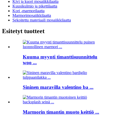
Kivi ja kuori mosaiikkilaatta
Kuusikulmio ja pikettilaatta
Kori -marmorilaatta
Marmorimosaiikkilaatta
Sekoitettu materiaali mosaiikkilaatta
Esitetyt tuotteet
Kuuma myynti timanttisuunnittelu
woo ...
Sininen maravilla valentino ba ...
Marmorin timantin muoto keittiö ...