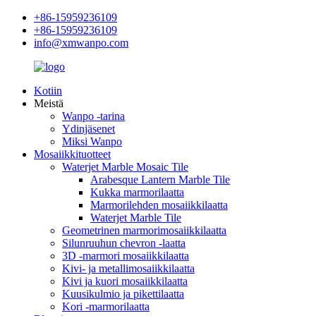
+86-15959236109
+86-15959236109
info@xmwanpo.com
Kotiin
Meistä
Wanpo -tarina
Ydinjäsenet
Miksi Wanpo
Mosaiikkituotteet
Waterjet Marble Mosaic Tile
Arabesque Lantern Marble Tile
Kukka marmorilaatta
Marmorilehden mosaiikkilaatta
Waterjet Marble Tile
Geometrinen marmorimosaiikkilaatta
Silunruuhun chevron -laatta
3D -marmori mosaiikkilaatta
Kivi- ja metallimosaiikkilaatta
Kivi ja kuori mosaiikkilaatta
Kuusikulmio ja pikettilaatta
Kori -marmorilaatta