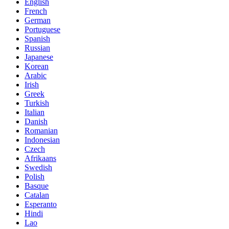
English
French
German
Portuguese
Spanish
Russian
Japanese
Korean
Arabic
Irish
Greek
Turkish
Italian
Danish
Romanian
Indonesian
Czech
Afrikaans
Swedish
Polish
Basque
Catalan
Esperanto
Hindi
Lao