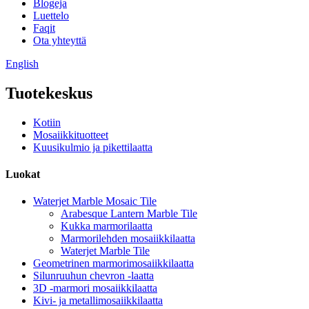
Blogeja
Luettelo
Faqit
Ota yhteyttä
English
Tuotekeskus
Kotiin
Mosaiikkituotteet
Kuusikulmio ja pikettilaatta
Luokat
Waterjet Marble Mosaic Tile
Arabesque Lantern Marble Tile
Kukka marmorilaatta
Marmorilehden mosaiikkilaatta
Waterjet Marble Tile
Geometrinen marmorimosaiikkilaatta
Silunruuhun chevron -laatta
3D -marmori mosaiikkilaatta
Kivi- ja metallimosaiikkilaatta