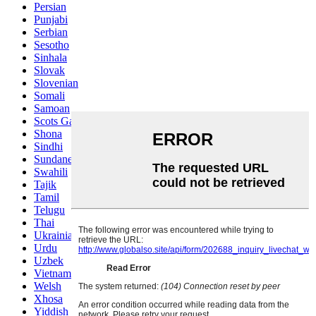
Persian
Punjabi
Serbian
Sesotho
Sinhala
Slovak
Slovenian
Somali
Samoan
Scots Gaelic
Shona
Sindhi
Sundanese
Swahili
Tajik
Tamil
Telugu
Thai
Ukrainian
Urdu
Uzbek
Vietnamese
Welsh
Xhosa
Yiddish