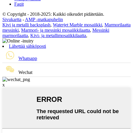
Faqit
© Copyright - 2018-2025: Kaikki oikeudet pidätetään.
Sivukartta
-
AMP -matkapuhelin
Kivi ja metalli backsplash
,
Waterjet Marble mosaiikki
,
Marmorilaatta
messinki
,
Marmori- ja messinki mosaiikkilaatta
,
Messinki
marmorilaatta
,
Kivi- ja metallimosaiikkilaatta
,
Lähettää sähköposti
Whatsapp
Wechat
x