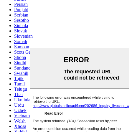
Persian
Punjabi
Serbian
Sesotho
Sinhala
Slovak
Slovenian
Somali
Samoan
Scots Gaelic
Shona
Sindhi
Sundanese
Swahili
Tajik
Tamil
Telugu
Thai
Ukrainian
Urdu
Uzbek
Vietnamese
Welsh
Xhosa
Yiddish