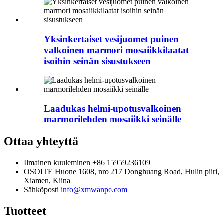
Yksinkertaiset vesijuomet puinen
valkoinen marmori mosaiikkilaatat
isoihin seinän sisustukseen
Laadukas helmi-upotusvalkoinen
marmorilehden mosaiikki seinälle
Ottaa yhteyttä
Ilmainen kuuleminen
+86 15959236109
OSOITE
Huone 1608, nro 217 Donghuang Road, Hulin piiri,
Xiamen, Kiina
Sähköposti
info@xmwanpo.com
Tuotteet