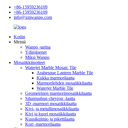
+86-15959236109
+86-15959236109
info@xmwanpo.com
Kotiin
Meistä
Wanpo -tarina
Ydinjäsenet
Miksi Wanpo
Mosaiikkituotteet
Waterjet Marble Mosaic Tile
Arabesque Lantern Marble Tile
Kukka marmorilaatta
Marmorilehden mosaiikkilaatta
Waterjet Marble Tile
Geometrinen marmorimosaiikkilaatta
Silunruuhun chevron -laatta
3D -marmori mosaiikkilaatta
Kivi- ja metallimosaiikkilaatta
Kivi ja kuori mosaiikkilaatta
Kuusikulmio ja pikettilaatta
Kori -marmorilaatta