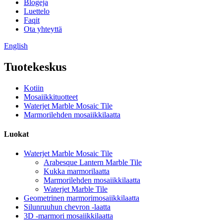
Blogeja
Luettelo
Faqit
Ota yhteyttä
English
Tuotekeskus
Kotiin
Mosaiikkituotteet
Waterjet Marble Mosaic Tile
Marmorilehden mosaiikkilaatta
Luokat
Waterjet Marble Mosaic Tile
Arabesque Lantern Marble Tile
Kukka marmorilaatta
Marmorilehden mosaiikkilaatta
Waterjet Marble Tile
Geometrinen marmorimosaiikkilaatta
Silunruuhun chevron -laatta
3D -marmori mosaiikkilaatta