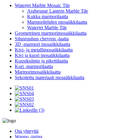
Waterjet Marble Mosaic Tile
Arabesque Lantern Marble Tile
Kukka marmorilaatta
Marmorilehden mosaiikkilaatta
Waterjet Marble Tile
Geometrinen marmorimosaiikkilaatta
Silunruuhun chevron -laatta
3D -marmori mosaiikkilaatta
Kivi- ja metallimosaiikkilaatta
Kivi ja kuori mosaiikkilaatta
Kuusikulmio ja pikettilaatta
Kori -marmorilaatta
Marmorimosaiikkilaatta
Sekoitettu materiaali mosaiikkilaatta
Ota yhteyttä
Wanpo -tarina