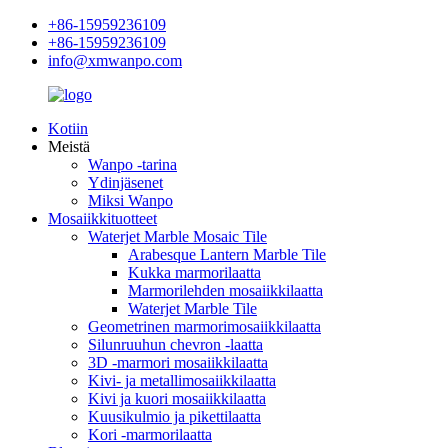
+86-15959236109
+86-15959236109
info@xmwanpo.com
Kotiin
Meistä
Wanpo -tarina
Ydinjäsenet
Miksi Wanpo
Mosaiikkituotteet
Waterjet Marble Mosaic Tile
Arabesque Lantern Marble Tile
Kukka marmorilaatta
Marmorilehden mosaiikkilaatta
Waterjet Marble Tile
Geometrinen marmorimosaiikkilaatta
Silunruuhun chevron -laatta
3D -marmori mosaiikkilaatta
Kivi- ja metallimosaiikkilaatta
Kivi ja kuori mosaiikkilaatta
Kuusikulmio ja pikettilaatta
Kori -marmorilaatta