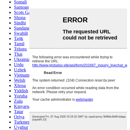
Somali
Samoan
Scots Gaelic
Shona
Sindhi
Sundanese
Swahili
Tajik
Tamil
Telugu
Thai
Ukrainian
Urdu
Uzbek
Vietnamese
Welsh
Xhosa
Yiddish
Yoruba
Zulu
Kinyarwanda
Tatar
Oriya
Turkmen
Uyghur