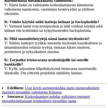
marmorilattia mosaiikkilaatta valmistettu?
V: Nämä laatat on valmistettu korkealaatuisesta itämaisesta
valkoisesta marmorista, varmistaen kestävyyden ja ylellisen
ulkonäön.
K: Voinko käyttää näitä laattoja lattiaan ja backsplashiin?
V: Varmasti laatat ovat monipuolisia ja niitä voidaan käyttää sekä
lattiaan että keittiöiden tai kylpyhuoneiden backsplashina.
K: Mitä suunnittelutyylejä nämä laatat täydentävät?
V: Näiden laattojen tyylikäs muotoilu täydentää kuusikulmion ja
timanttimuodon erilaisia ​​tyylejä, mukaan lukien moderni,
perinteinen ja nykyaikainen sisustus.
K: Tarjoatko irtotavarana urakoitsijoille tai suurille
hankkeille?
V: Kyllä, tarjoamme kilpailukykyistä irtotavaraa suuremmille
tilauksille. Ota yhteyttä projektiisi räätälöity lainaus.
Edellinen:
Uusi kuvio auringonkukka laatta mustavalkoinen
marmori mosaiikki valmistettu Kiinassa
Seuraava:
Korkealaatuiset puhdas valkoinen marmori
mosaiikkilattialaatat seinämäinen mosaiikki laatta