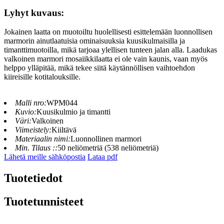
Lyhyt kuvaus:
Jokainen laatta on muotoiltu huolellisesti esittelemään luonnollisen
marmorin ainutlaatuisia ominaisuuksia kuusikulmaisilla ja
timanttimuotoilla, mikä tarjoaa ylellisen tunteen jalan alla. Laadukas
valkoinen marmori mosaiikkilaatta ei ole vain kaunis, vaan myös
helppo ylläpitää, mikä tekee siitä käytännöllisen vaihtoehdon
kiireisille kotitalouksille.
Malli nro:
WPM044
Kuvio:
Kuusikulmio ja timantti
Väri:
Valkoinen
Viimeistely:
Kiiltävä
Materiaalin nimi:
Luonnollinen marmori
Min. Tilaus ::
50 neliömetriä (538 neliömetriä)
Lähetä meille sähköpostia
Lataa pdf
Tuotetiedot
Tuotetunnisteet