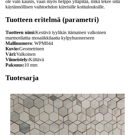
ole vain kaunis, vaan myös helppo ylläpitää, mikä tekee siitä
käytännöllisen vaihtoehdon kiireisille kotitalouksille.
Tuotteen eritelmä (parametri)
Tuotteen nimi:
Kestävä tyylikäs itämainen valkoinen
marmorilattia mosaiikkilaatta kylpyhuoneeseen
Mallinumero
: WPM044
Kuvio:
Geometrinen
Väri:
Valkoinen
Viimeistely:
Kiiltävä
Paksuus:
10 mm
Tuotesarja