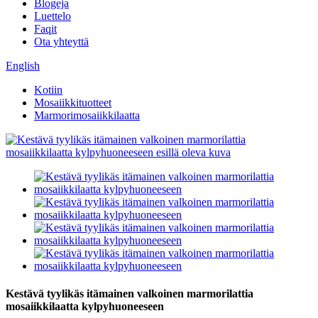
Blogeja
Luettelo
Faqit
Ota yhteyttä
English
Kotiin
Mosaiikkituotteet
Marmorimosaiikkilaatta
Kestävä tyylikäs itämainen valkoinen marmorilattia
mosaiikkilaatta kylpyhuoneeseen