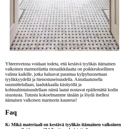
Yhteenvetona voidaan todeta, että kestävä tyylikäs itämainen
valkoinen marmorilattia mosaiikkilaatta on poikkeuksellinen
valinta kaikille, jotka haluavat parantaa kylpyhuonettaan
tyylikkyydellä ja hienostuneisuudella. Ainutlaatuisella
suunnittelullaan, laadukkaalla käsityöllä ja
kohtuuhintaisuudellaan nämä laatat nostavat epäilemättä kodin
sisustusta. Tutustu kokoelmamme tänään ja löydä itsellesi
itämaisen valkoisen marmorin kauneus!
Faq
K: Mikä materiaali on kestävä tyylikäs itämainen valkoinen