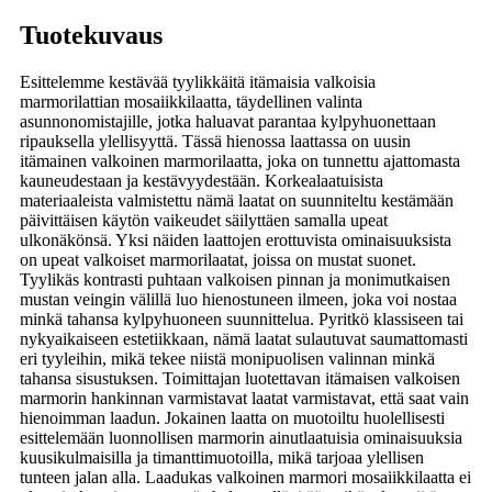
Tuotekuvaus
Esittelemme kestävää tyylikkäitä itämaisia ​​valkoisia
marmorilattian mosaiikkilaatta, täydellinen valinta
asunnonomistajille, jotka haluavat parantaa kylpyhuonettaan
ripauksella ylellisyyttä. Tässä hienossa laattassa on uusin
itämainen valkoinen marmorilaatta, joka on tunnettu ajattomasta
kauneudestaan ​​ja kestävyydestään. Korkealaatuisista
materiaaleista valmistettu nämä laatat on suunniteltu kestämään
päivittäisen käytön vaikeudet säilyttäen samalla upeat
ulkonäkönsä. Yksi näiden laattojen erottuvista ominaisuuksista
on upeat valkoiset marmorilaatat, joissa on mustat suonet.
Tyylikäs kontrasti puhtaan valkoisen pinnan ja monimutkaisen
mustan veingin välillä luo hienostuneen ilmeen, joka voi nostaa
minkä tahansa kylpyhuoneen suunnittelua. Pyritkö klassiseen tai
nykyaikaiseen estetiikkaan, nämä laatat sulautuvat saumattomasti
eri tyyleihin, mikä tekee niistä monipuolisen valinnan minkä
tahansa sisustuksen. Toimittajan luotettavan itämaisen valkoisen
marmorin hankinnan varmistavat laatat varmistavat, että saat vain
hienoimman laadun. Jokainen laatta on muotoiltu huolellisesti
esittelemään luonnollisen marmorin ainutlaatuisia ominaisuuksia
kuusikulmaisilla ja timanttimuotoilla, mikä tarjoaa ylellisen
tunteen jalan alla. Laadukas valkoinen marmori mosaiikkilaatta ei