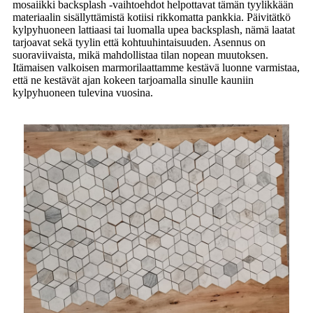
mosaiikki backsplash -vaihtoehdot helpottavat tämän tyylikkään
materiaalin sisällyttämistä kotiisi rikkomatta pankkia. Päivitätkö
kylpyhuoneen lattiaasi tai luomalla upea backsplash, nämä laatat
tarjoavat sekä tyylin että kohtuuhintaisuuden. Asennus on
suoraviivaista, mikä mahdollistaa tilan nopean muutoksen.
Itämaisen valkoisen marmorilaattamme kestävä luonne varmistaa,
että ne kestävät ajan kokeen tarjoamalla sinulle kauniin
kylpyhuoneen tulevina vuosina.