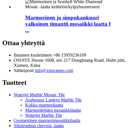
Marmorinen ja simpukankuori
valkoinen timantti mosaiikki laatta f
...
Ottaa yhteyttä
Ilmainen kuuleminen
+86 15959236109
OSOITE
Huone 1608, nro 217 Donghuang Road, Hulin piiri,
Xiamen, Kiina
Sähköposti
info@xmwanpo.com
Tuotteet
Waterjet Marble Mosaic Tile
Arabesque Lantern Marble Tile
Kukka marmorilaatta
Marmorilehden mosaiikkilaatta
Waterjet Marble Tile
Geometrinen marmorimosaiikkilaatta
Silunruuhun chevron -laatta