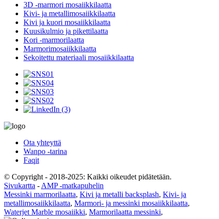
3D -marmori mosaiikkilaatta
Kivi- ja metallimosaiikkilaatta
Kivi ja kuori mosaiikkilaatta
Kuusikulmio ja pikettilaatta
Kori -marmorilaatta
Marmorimosaiikkilaatta
Sekoitettu materiaali mosaiikkilaatta
Ota yhteyttä
Wanpo -tarina
Faqit
© Copyright - 2018-2025: Kaikki oikeudet pidätetään.
Sivukartta
-
AMP -matkapuhelin
Messinki marmorilaatta
,
Kivi ja metalli backsplash
,
Kivi- ja
metallimosaiikkilaatta
,
Marmori- ja messinki mosaiikkilaatta
,
Waterjet Marble mosaiikki
,
Marmorilaatta messinki
,