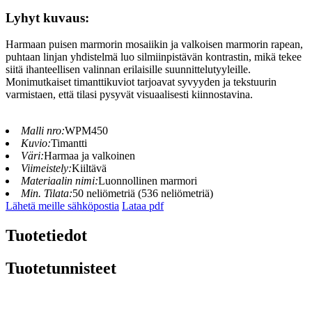
Lyhyt kuvaus:
Harmaan puisen marmorin mosaiikin ja valkoisen marmorin rapean,
puhtaan linjan yhdistelmä luo silmiinpistävän kontrastin, mikä tekee
siitä ihanteellisen valinnan erilaisille suunnittelutyyleille.
Monimutkaiset timanttikuviot tarjoavat syvyyden ja tekstuurin
varmistaen, että tilasi pysyvät visuaalisesti kiinnostavina.
Malli nro:
WPM450
Kuvio:
Timantti
Väri:
Harmaa ja valkoinen
Viimeistely:
Kiiltävä
Materiaalin nimi:
Luonnollinen marmori
Min. Tilata:
50 neliömetriä (536 neliömetriä)
Lähetä meille sähköpostia
Lataa pdf
Tuotetiedot
Tuotetunnisteet