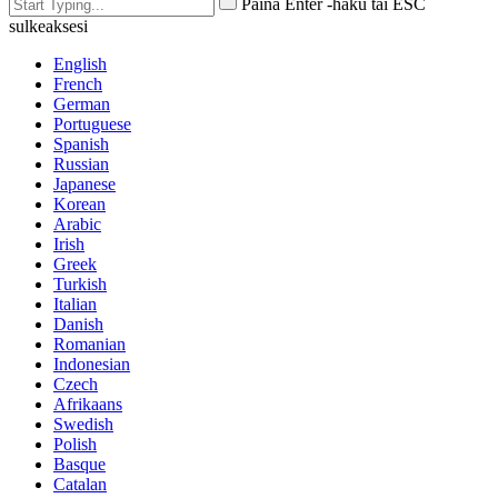
Paina Enter -haku tai ESC
sulkeaksesi
English
French
German
Portuguese
Spanish
Russian
Japanese
Korean
Arabic
Irish
Greek
Turkish
Italian
Danish
Romanian
Indonesian
Czech
Afrikaans
Swedish
Polish
Basque
Catalan