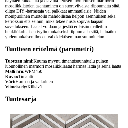
näyttäen raikkaalta ja elävältä. Puisen luonnollisen marmorin
mosaiikkilatojen asentaminen on suoraviivaista riippumatta siitä,
olitpa DIY -harrastaja vai palkkaat ammattilaisia. Niiden
monipuolinen muotoilu mahdollistaa helpon asennuksen sekä
kerroksiin että seiniin, mikä tekee niistä sopivia laajaan
sovellukseen. Laatat voidaan järjestää erilaisiin malleihin
henkilökohtaisen tyylin mukaiseksi riippumatta siitä, haluatko
yhdenmukaisen ilmeen vai eklektisemman suunnittelun.
Tuotteen eritelmä (parametri)
Tuotteen nimi:
Kuuma myynti timanttisuunnittelu puinen
luonnollinen marmori mosaiikkilaatat harmaa lattia ja seinä laatta
Malli nro:
WPM450
Kuvio:
Timantti
Väri:
Harmaa ja valkoinen
Viimeistely:
Kiiltävä
Tuotesarja