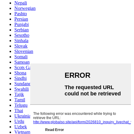
Nepali
Norwegian
Pashto
Persian
Punjabi
Serbian
Sesotho
Sinhala
Slovak
Slovenian
Somali
Samoan
Scots Gaelic
Shona
Sindhi
Sundanese
Swahili
Tajik
Tamil
Telugu
Thai
Ukrainian
Urdu
Uzbek
Vietnamese