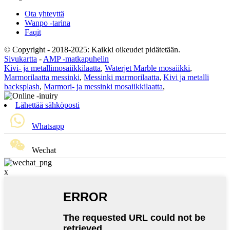
Ota yhteyttä
Wanpo -tarina
Faqit
© Copyright - 2018-2025: Kaikki oikeudet pidätetään.
Sivukartta
-
AMP -matkapuhelin
Kivi- ja metallimosaiikkilaatta
,
Waterjet Marble mosaiikki
,
Marmorilaatta messinki
,
Messinki marmorilaatta
,
Kivi ja metalli
backsplash
,
Marmori- ja messinki mosaiikkilaatta
,
Lähettää sähköposti
Whatsapp
Wechat
x