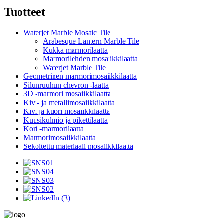
Tuotteet
Waterjet Marble Mosaic Tile
Arabesque Lantern Marble Tile
Kukka marmorilaatta
Marmorilehden mosaiikkilaatta
Waterjet Marble Tile
Geometrinen marmorimosaiikkilaatta
Silunruuhun chevron -laatta
3D -marmori mosaiikkilaatta
Kivi- ja metallimosaiikkilaatta
Kivi ja kuori mosaiikkilaatta
Kuusikulmio ja pikettilaatta
Kori -marmorilaatta
Marmorimosaiikkilaatta
Sekoitettu materiaali mosaiikkilaatta