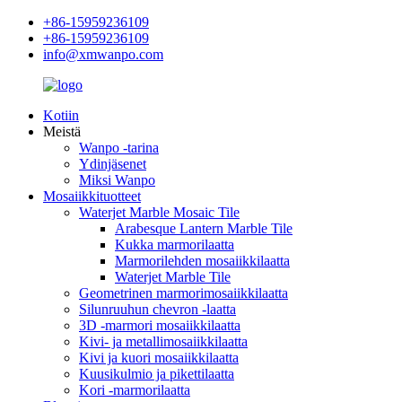
+86-15959236109
+86-15959236109
info@xmwanpo.com
Kotiin
Meistä
Wanpo -tarina
Ydinjäsenet
Miksi Wanpo
Mosaiikkituotteet
Waterjet Marble Mosaic Tile
Arabesque Lantern Marble Tile
Kukka marmorilaatta
Marmorilehden mosaiikkilaatta
Waterjet Marble Tile
Geometrinen marmorimosaiikkilaatta
Silunruuhun chevron -laatta
3D -marmori mosaiikkilaatta
Kivi- ja metallimosaiikkilaatta
Kivi ja kuori mosaiikkilaatta
Kuusikulmio ja pikettilaatta
Kori -marmorilaatta