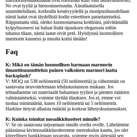
marmorimosaiikkilaatat ovat enemmän kuin vain lattiavaihtoehto;
Ne ovat tyyliä ja hienostuneisuutta. Ainutlaatuisella
suunnittelullaan, korkealla kestävyydellä ja monipuolisuudellaan
nämä laatat ovat täydellisiä kodin esteettisen parantamiseksi.
Riippumatta siitä, oletko kunnostamassa keittiöäsi, päivittämällä
kylpyhuoneesi tai haluat lisätä ripauksen eleganssia mihin
tahansa tilaan, nämä laatat eivät petä. Hyödynnä luonnollisen
marmorin kauneus ja muutta kotisi tänään!
Faq
K: Mikä on tämän luonnollisen harmaan marmorin
timanttisuunnittelun puinen valkoinen marmori laatta
backsplash?
V: MOQ on 538 neliömetriä (50 neliömetriä) ja vähemmän on
saatavana neuvottelemaan tehdastuotannon mukaan. Jos
tehtaallamme on materiaalit haluamasi tyylien ja pienten määrien
valmistamiseksi, voimme täyttää tilauksen. Jos ei, emme voi
tuottaa minimäärää, kuten 10 neliömetriä tai 5 neliömetriä.
Harkitse tietysti alhaisia ​​määrää ja korkeat lähetyskustannukset.
K: Kuinka toimitat mosaiikkituotteet minulle?
V: Se on saatavana tarjoamaan sinulle ovelta ovelle. Lähetämme
pääasiassa kivimosaiikkituotteemme merenkulun kautta, jos olet
kiireellinen hankkimaan tavaroita, voimme myös järjestää sen