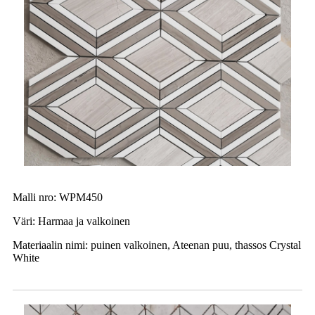
Malli nro: WPM450
Väri: Harmaa ja valkoinen
Materiaalin nimi: puinen valkoinen, Ateenan puu, thassos Crystal
White