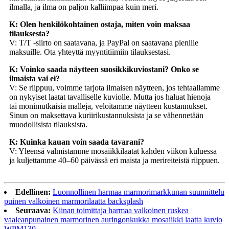
ilmalla, ja ilma on paljon kalliimpaa kuin meri.
K: Olen henkilökohtainen ostaja, miten voin maksaa
tilauksesta?
V: T/T -siirto on saatavana, ja PayPal on saatavana pienille
maksuille. Ota yhteyttä myyntitiimiin tilauksestasi.
K: Voinko saada näytteen suosikkikuviostani? Onko se
ilmaista vai ei?
V: Se riippuu, voimme tarjota ilmaisen näytteen, jos tehtaallamme
on nykyiset laatat tavalliselle kuviolle. Mutta jos haluat hienoja
tai monimutkaisia ​​malleja, veloitamme näytteen kustannukset.
Sinun on maksettava kuriirikustannuksista ja se vähennetään
muodollisista tilauksista.
K: Kuinka kauan voin saada tavarani?
V: Yleensä valmistamme mosaiikkilaatat kahden viikon kuluessa
ja kuljettamme 40–60 päivässä eri maista ja merireiteistä riippuen.
Edellinen:
Luonnollinen harmaa marmorimarkkunan suunnittelu
puinen valkoinen marmorilaatta backsplash
Seuraava:
Kiinan toimittaja harmaa valkoinen ruskea
vaaleanpunainen marmorinen auringonkukka mosaiikki laatta kuvio
WPM130