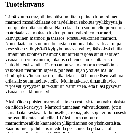
Tuotekuvaus
Tämä kuuma myynti timanttisuunnittelu puinen luonnollinen
marmori mosaiikkilaatat on täydellinen sekoitus tyylikkyyttä ja
monipuolisuutta kodillesi. Nämä laatat on suunniteltu premium -
materiaaleista, mukaan lukien puinen valkoinen marmori,
kahvipuinen marmori ja thassos -kristallivalkoinen marmori.
Nämä laatat on suunniteltu nostamaan mitä tahansa tilaa, olipa
kyse sitten viihtyisästä kylpyhuoneesta vai tyylikäs oleskelutila.
Timantinmuotoinen marmorisuunnittelu tarjoaa ainutlaatuisen
visuaalisen vetovoiman, joka lisää hienostuneisuutta sekä
lattioihin että seiniin. Harmaan puisen marmorin mosaiikin ja
valkoisen marmorin rapean, puhtaan linjan yhdistelmä luo
silmiinpistävän kontrastin, mikä tekee siitä ihanteellisen valinnan
erilaisille suunnittelutyyleille. Monimutkaiset timanttikuviot
tarjoavat syvyyden ja tekstuurin varmistaen, että tilasi pysyvät
visuaalisesti kiinnostavina.
Yksi näiden puisten marmorilaatojen erottuvista ominaisuuksista
on niiden kestävyys. Marmori tunnetaan vahvuudestaan, joten
nämä laatat kestävät kulumiselle ja repiä, joka sopii erinomaisesti
korkean liikenteen alueille. Lisäksi harmaan puisen
marmorimosaiikin kauneuden ylläpitäminen on yksinkertaista.
Säännöllinen puhdistus miedolla pesuaineella pitää laatat