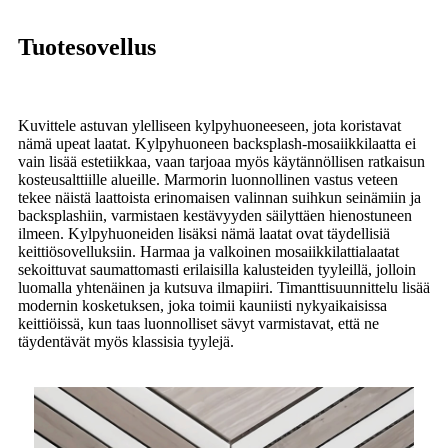
Tuotesovellus
Kuvittele astuvan ylelliseen kylpyhuoneeseen, jota koristavat
nämä upeat laatat. Kylpyhuoneen backsplash-mosaiikkilaatta ei
vain lisää estetiikkaa, vaan tarjoaa myös käytännöllisen ratkaisun
kosteusalttiille alueille. Marmorin luonnollinen vastus veteen
tekee näistä laattoista erinomaisen valinnan suihkun seinämiin ja
backsplashiin, varmistaen kestävyyden säilyttäen hienostuneen
ilmeen. Kylpyhuoneiden lisäksi nämä laatat ovat täydellisiä
keittiösovelluksiin. Harmaa ja valkoinen mosaiikkilattialaatat
sekoittuvat saumattomasti erilaisilla kalusteiden tyyleillä, jolloin
luomalla yhtenäinen ja kutsuva ilmapiiri. Timanttisuunnittelu lisää
modernin kosketuksen, joka toimii kauniisti nykyaikaisissa
keittiöissä, kun taas luonnolliset sävyt varmistavat, että ne
täydentävät myös klassisia tyylejä.